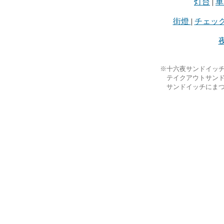
灯台
|
車
街燈
|
チェッ
※十六夜サンドイッチ
テイクアウトサンド
サンドイッチにまつ