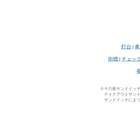
灯台
|
車
街燈
|
チェッ
※十六夜サンドイッチ
テイクアウトサンド
サンドイッチにまつ