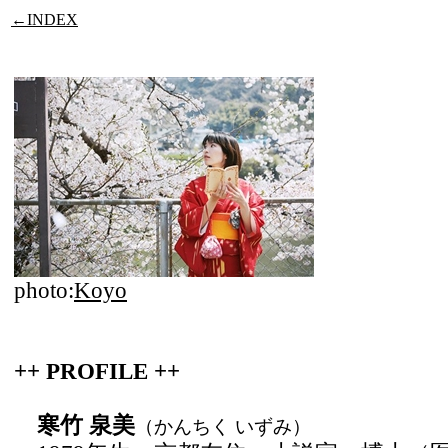
←INDEX
photo:
Koyo
++ PROFILE ++
寒竹 泉美
（かんちく いずみ）